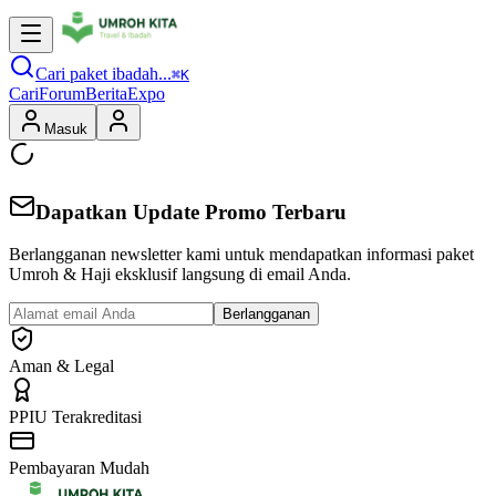
Cari paket ibadah...
⌘K
Cari
Forum
Berita
Expo
Masuk
Dapatkan Update Promo Terbaru
Berlangganan newsletter kami untuk mendapatkan informasi paket
Umroh & Haji eksklusif langsung di email Anda.
Berlangganan
Aman & Legal
PPIU Terakreditasi
Pembayaran Mudah