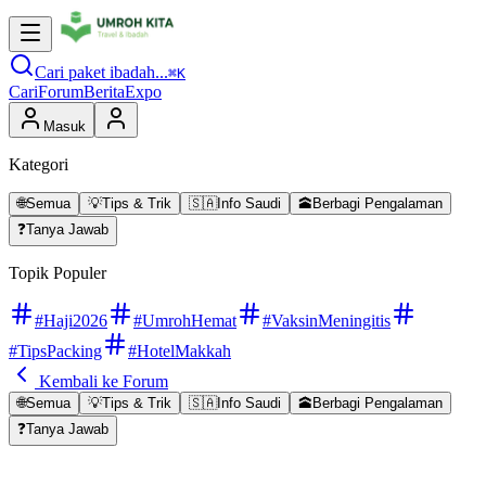
Cari paket ibadah...
⌘K
Cari
Forum
Berita
Expo
Masuk
Kategori
🌐
Semua
💡
Tips & Trik
🇸🇦
Info Saudi
🕋
Berbagi Pengalaman
❓
Tanya Jawab
Topik Populer
#Haji2026
#UmrohHemat
#VaksinMeningitis
#TipsPacking
#HotelMakkah
Kembali ke Forum
🌐
Semua
💡
Tips & Trik
🇸🇦
Info Saudi
🕋
Berbagi Pengalaman
❓
Tanya Jawab