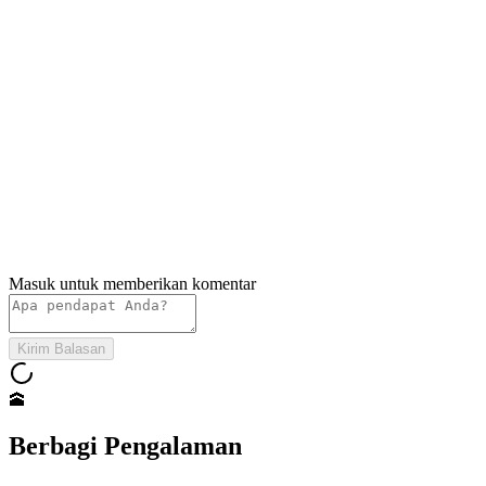
Berbagi Pengalaman
•
u/
budisantoso
19 Januari 2026 pukul 17.40
Pengalaman Haji Furoda 2025
Alhamdulillah perjalanan lancar, berikut rincian kegiatannya selama
di Arafah dan Mina kemarin. Semoga bermanfaat bagi calon jamaah
2026.
45
Komentar
Bagikan
Simpan
Lapor
Masuk untuk memberikan komentar
Kirim Balasan
🕋
Berbagi Pengalaman